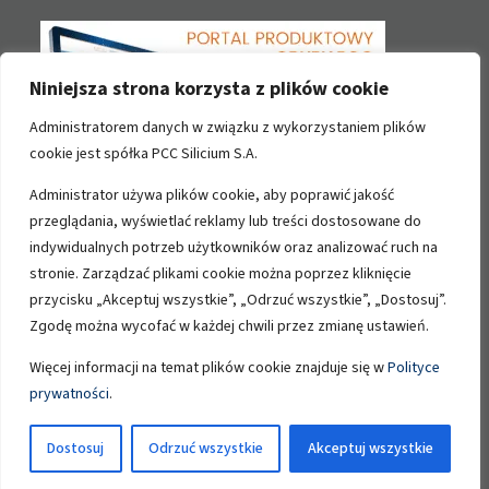
Niniejsza strona korzysta z plików cookie
Administratorem danych w związku z wykorzystaniem plików
cookie jest spółka PCC Silicium S.A.
Administrator używa plików cookie, aby poprawić jakość
przeglądania, wyświetlać reklamy lub treści dostosowane do
Kontakt
indywidualnych potrzeb użytkowników oraz analizować ruch na
stronie. Zarządzać plikami cookie można poprzez kliknięcie
PCC Silicium Spółka Akcyjna
przycisku „Akceptuj wszystkie”, „Odrzuć wszystkie”, „Dostosuj”.
Zagórze 92
Zgodę można wycofać w każdej chwili przez zmianę ustawień.
26-140 Łączna
Więcej informacji na temat plików cookie znajduje się w
Polityce
prywatności
.
Copyright PCC Silicium SA 2026
Dostosuj
Odrzuć wszystkie
Akceptuj wszystkie