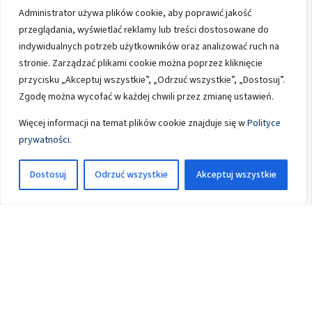
Administrator używa plików cookie, aby poprawić jakość
przeglądania, wyświetlać reklamy lub treści dostosowane do
indywidualnych potrzeb użytkowników oraz analizować ruch na
stronie. Zarządzać plikami cookie można poprzez kliknięcie
przycisku „Akceptuj wszystkie”, „Odrzuć wszystkie”, „Dostosuj”.
Zgodę można wycofać w każdej chwili przez zmianę ustawień.
Więcej informacji na temat plików cookie znajduje się w
Polityce
prywatności
.
Kwarcyt przemysłowy z wyselekcjonowanych partii złoża o
najlepszych parametrach chemicznych.
Dostosuj
Odrzuć wszystkie
Akceptuj wszystkie
WIĘCEJ
Dostawy kruszyw